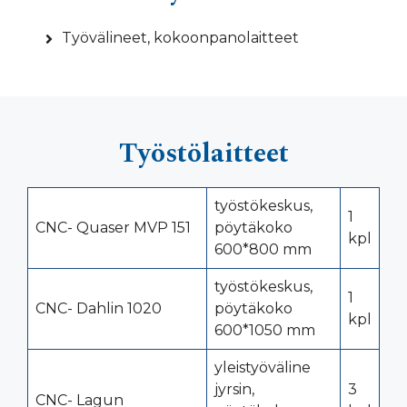
Työvälineet, kokoonpanolaitteet
Työstölaitteet
työstökeskus,
1
CNC- Quaser MVP 151
pöytäkoko
kpl
600*800 mm
työstökeskus,
1
CNC- Dahlin 1020
pöytäkoko
kpl
600*1050 mm
yleistyöväline
jyrsin,
3
CNC- Lagun