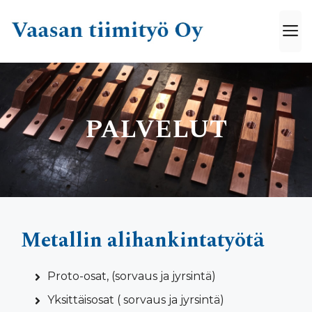
Siirry
sisältöön
V
PALVELUT
Metallin alihankintatyötä
Proto-osat, (sorvaus ja jyrsintä)
Yksittäisosat ( sorvaus ja jyrsintä)