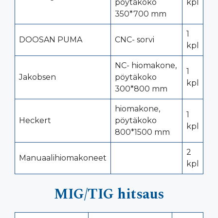
pöytäkoko
kpl
350*700 mm
1
DOOSAN PUMA
CNC- sorvi
kpl
NC- hiomakone,
1
Jakobsen
pöytäkoko
kpl
300*800 mm
hiomakone,
1
Heckert
pöytäkoko
kpl
800*1500 mm
2
Manuaalihiomakoneet
kpl
MIG/TIG hitsaus