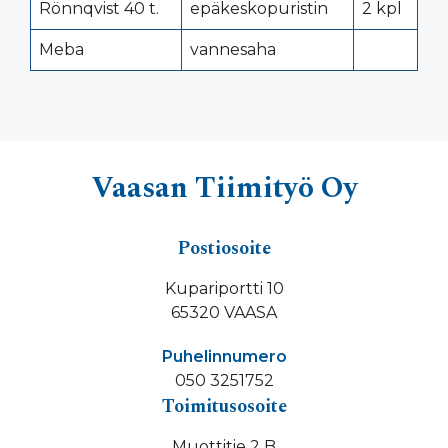
Rönnqvist 40 t.
epäkeskopuristin
2 kpl
Meba
vannesaha
Vaasan Tiimityö Oy
Postiosoite
Kupariportti 10
65320 VAASA
Puhelinnumero
050 3251752
Toimitusosoite
Muottitie 2 B